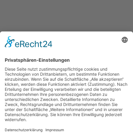
PUMPENTEAM
Kannengießerstr. 7
21493 Elmenhorst
+49 4151 91606-0
info@pumpenteam.de
RECHTLICHES
Impressum